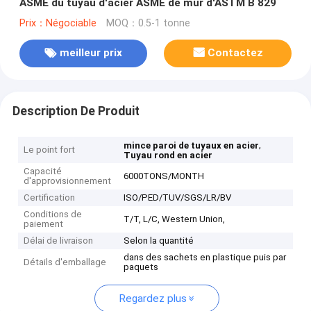
ASME du tuyau d'acier ASME de mur d'ASTM B 829
Prix：Négociable
MOQ：0.5-1 tonne
meilleur prix
Contactez
Description De Produit
,
mince paroi de tuyaux en acier
Le point fort
Tuyau rond en acier
Capacité
6000TONS/MONTH
d'approvisionnement
Certification
ISO/PED/TUV/SGS/LR/BV
Conditions de
T/T, L/C, Western Union,
paiement
Délai de livraison
Selon la quantité
dans des sachets en plastique puis par
Détails d'emballage
paquets
Regardez plus