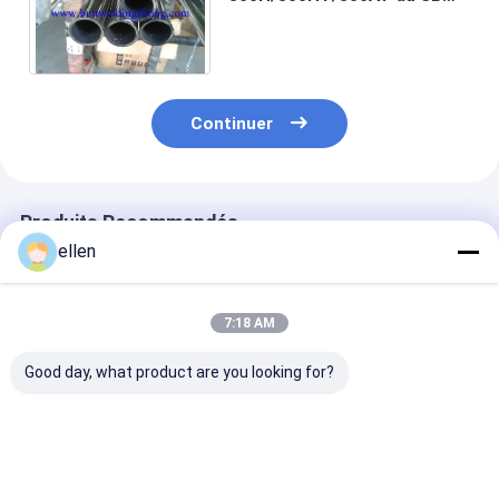
épais 407 ASME du tuyau
d'acier ASME de mur d'ASTM
B 829
Continuer
Produits Recommandés
ellen
7:18 AM
Good day, what product are you looking for?
Inconel 625 Pipe
Tuyau en alliage de
Tuyau en allia
sans soudure en
nickel C22 UNS
base de nickel
alliage de nickel
N06022 sans
Inconel 718,
Offshore Subsea
soudure 4 SCH80
anticorrosion 