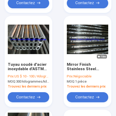
Contactez
Contactez
Tuyau soudé d'acier
Mirror Finish
inoxydable d'ASTM
Stainless Steel
A500
Welded Pipe
Prix:
US $ 10 - 100 / Kilogram
Prix:
Négociable
304/316L ASTM A312
MOQ:
300 kilogrammes/kilogrammes
MOQ:
1 pièce
Polished Tube for
Decoration
Trouvez les derniers prix
Trouvez les derniers prix
Contactez
Contactez