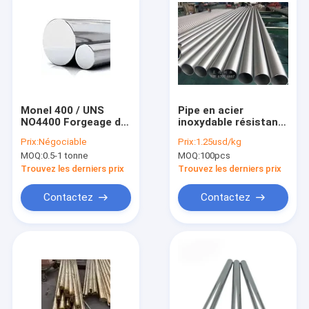
Monel 400 / UNS
Pipe en acier
NO4400 Forgeage de
inoxydable résistant
tiges brillantes
à la chaleur pour
Prix:
Négociable
Prix:
1.25usd/kg
forgées/ lingots
l'industrie chimique
MOQ:
0.5-1 tonne
MOQ:
100pcs
Barres rondes
et pétrochimique
Trouvez les derniers prix
Trouvez les derniers prix
Contactez
Contactez
Maison
Produits
Au sujet de nous