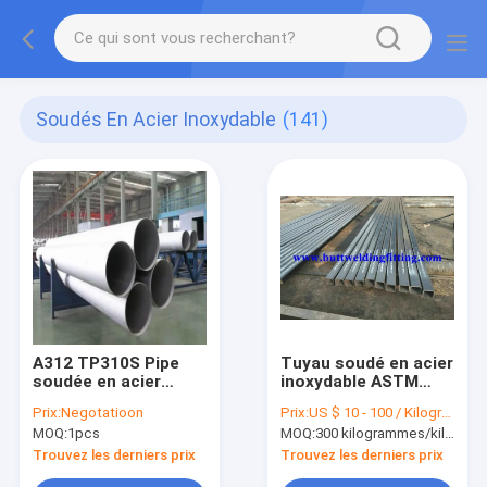
Soudés En Acier Inoxydable
(141)
A312 TP310S Pipe
Tuyau soudé en acier
soudée en acier
inoxydable ASTM
inoxydable
A500
Prix:
Negotatioon
Prix:
US $ 10 - 100 / Kilogram
MOQ:
1pcs
MOQ:
300 kilogrammes/kilogrammes
Trouvez les derniers prix
Trouvez les derniers prix