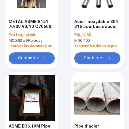
Visite d'usine
Contrôle de qualité
METAL ASME B151
Acier inoxydable 304
70/30 90/10 C70600
316 courbes soudage
Contactez-nous
C71500 Tubes en
tuyau coude 90 180
Prix:
Négociable
Prix:
1USD
cuivre et
degrés courbes 3A
MOQ:
50 à 99 pièces
MOQ:
100
nickel/tubes soudés
DIN
Nouvelles
en acier inoxydable
Trouvez les derniers prix
Trouvez les derniers prix
Demandez une citation
Contactez
Contactez
raccords bout à bout
acier inoxydable coude
acier inoxydable té
acier inoxydable réducteur
ASME B36.19M Pipe
Pipe d'acier