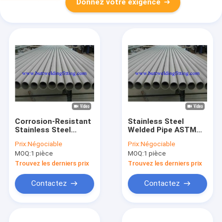
Donnez votre exigence
Corrosion-Resistant
Stainless Steel
Stainless Steel
Welded Pipe ASTM
Welded Pipe
A312 304/316L
Prix:
Négociable
Prix:
Négociable
304/316L ASTM A312
Schedule 40 Polished
MOQ:
1 pièce
MOQ:
1 pièce
for Construction
Tube for Oil & Gas
Structure
Trouvez les derniers prix
Trouvez les derniers prix
Contactez
Contactez