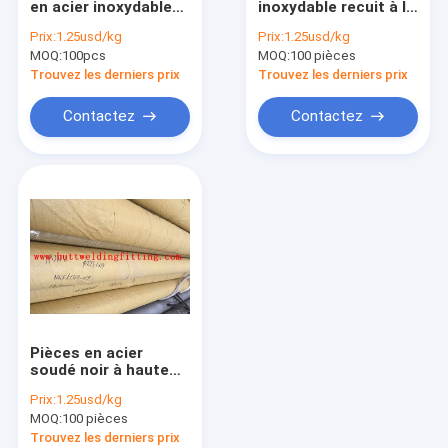
en acier inoxydable
inoxydable recuit à la
Chapeau inoxydable de tuyau d'acier
laminée à froid
chaleur de
Prix:
1.25usd/kg
Prix:
1.25usd/kg
différentes
MOQ:
Tuyau d'acier inoxydable duplex
100pcs
MOQ:
100 pièces
épaisseurs et de
différents types de
Trouvez les derniers prix
Trouvez les derniers prix
finitions
Extrémités de souche d'acier inoxydable
Contactez
Contactez
raccords de tuyauterie forgés
forgé brides acier
tuyau d'acier au carbone d'api
Pipe en acier inoxydable sans soudure
soudés en acier inoxydable
Pièces en acier
Tuyau d'alliage de nickel
soudé noir à haute
fréquence
Prix:
1.25usd/kg
Tuyau de Hastelloy
MOQ:
100 pièces
Trouvez les derniers prix