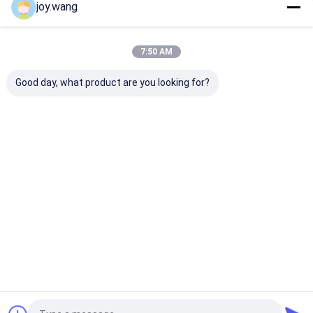
joy.wang
Nos Catégories
7:50 AM
Good day, what product are you looking for?
raccords bout à bout
acier inoxydable
acier inoxydab
coude
Aperçu
Au sujet de
Contactez-
Desktop
nous
nous
Site
Plan du site
Privacy Policy
Qualité
raccords bout à bout
Usine De Chine.Copyright © 2026
TOBO STEEL GROUP CHINA. All Rights Reserved.