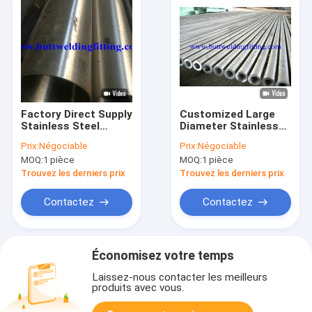
Factory Direct Supply
Customized Large
Stainless Steel
Diameter Stainless
Welded Pipe
Steel Welded Pipe
Prix:
Négociable
Prix:
Négociable
304/316L ASTM A312
304/316L ASTM A312
MOQ:
1 pièce
MOQ:
1 pièce
Schedule 40 for Sale
for Industrial Use
Trouvez les derniers prix
Trouvez les derniers prix
Contactez
Contactez
Économisez votre temps
Laissez-nous contacter les meilleurs
produits avec vous.