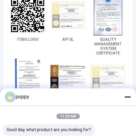
TOBO LOGO
API 5L
QUALITY
MANAGEMENT
SYSTEM
CERTIFICATE
poppy
Certificate of
API 5CT
API 5CT
conformity of the
factory production
control
11:29 AM
Good day, what product are you looking for?