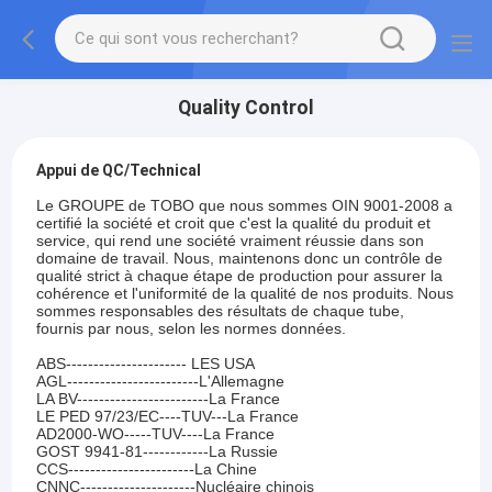
Quality Control
Appui de QC/Technical
Le GROUPE de TOBO que nous sommes OIN 9001-2008 a
certifié la société et croit que c'est la qualité du produit et
service, qui rend une société vraiment réussie dans son
domaine de travail. Nous, maintenons donc un contrôle de
qualité strict à chaque étape de production pour assurer la
cohérence et l'uniformité de la qualité de nos produits. Nous
sommes responsables des résultats de chaque tube,
fournis par nous, selon les normes données.
ABS---------------------- LES USA
AGL------------------------L'Allemagne
LA BV------------------------La France
LE PED 97/23/EC----TUV---La France
AD2000-WO-----TUV----La France
GOST 9941-81------------La Russie
CCS-----------------------La Chine
CNNC---------------------Nucléaire chinois