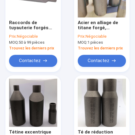
Visite d'usine
Contrôle de qualité
Raccords de
Acier en alliage de
tuyauterie forgés
titane forgé,
Contactez-nous
conçus pour offrir
échangeur
Prix:
Négociable
Prix:
Négociable
une efficacité de
excentrique, téton
MOQ:
50 à 99 pièces
MOQ:
1 pièces
débit optimale et une
ASTM B861 GR2 MSS
Nouvelles
stabilité mécanique
SP95
Trouvez les derniers prix
Trouvez les derniers prix
dans les réseaux de
canalisation
Demandez une citation
Contactez
Contactez
complexes Nipples
de réduction
concentriques
raccords bout à bout
acier inoxydable coude
acier inoxydable té
acier inoxydable réducteur
Tétine excentrique
Té de réduction