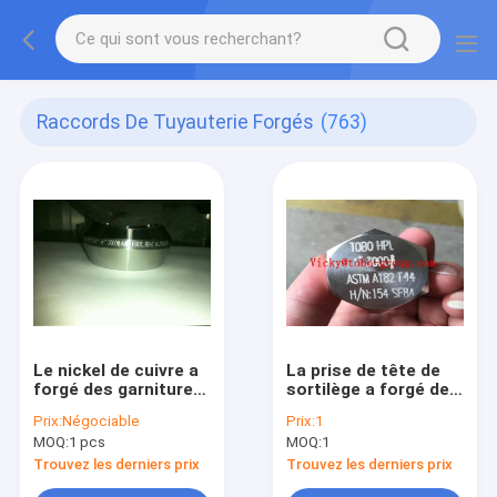
Raccords De Tuyauterie Forgés
(763)
Le nickel de cuivre a
La prise de tête de
forgé des garnitures
sortilège a forgé des
de tuyau
garnitures de tuyau
Prix:
Négociable
Prix:
1
MOQ:
1 pcs
MOQ:
1
Trouvez les derniers prix
Trouvez les derniers prix