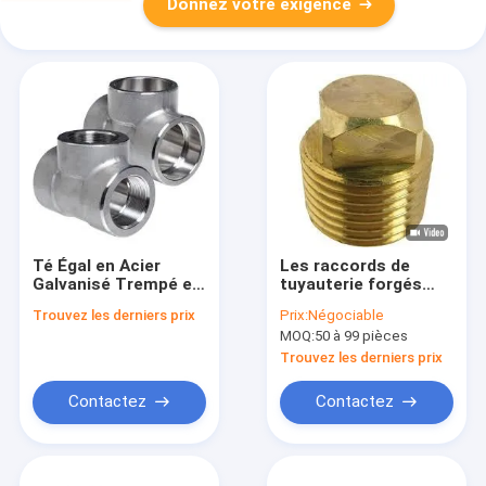
Donnez votre exigence
Té Égal en Acier
Les raccords de
Galvanisé Trempé et
tuyauterie forgés
Revenu, Raccords de
sont disponibles en
Trouvez les derniers prix
Prix:
Négociable
Tuyauterie Forgés
différentes tailles et
MOQ:
50 à 99 pièces
spécifications pour
répondre aux
Trouvez les derniers prix
diverses exigences
de tuyauterie
Contactez
Contactez
industrielle METAL
304 de haute qualité
raccord de
tuyauterie solide