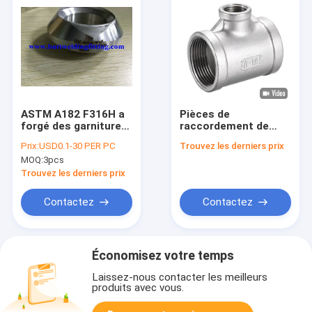
ASTM A182 F316H a
Pièces de
forgé des garnitures
raccordement de
de tuyau
tuyauterie forgées
Prix:
USD0.1-30 PER PC
Trouvez les derniers prix
galvanisées
MOQ:
3pcs
chimiquement pour
éteindre et tempérer
Trouvez les derniers prix
Contactez
Contactez
Économisez votre temps
Laissez-nous contacter les meilleurs
produits avec vous.