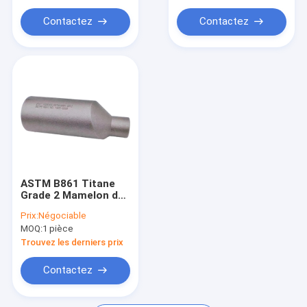
Tube de cuivre de nickel
Contactez
Contactez
plaque d'acier inoxydable
barres en acier inoxydable
garniture en spirale de blessure
ASTM B861 Titane
Grade 2 Mamelon de
réduction 2"x1"
Prix:
Négociable
SCH10S x SCH40S
MOQ:
1 pièce
Trouvez les derniers prix
Contactez