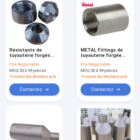
ronde Hex plug
1/2/3/4/6 points
NPT1
Résistants de
METAL Fittings de
tuyauterie forgés
tuyauterie forgée
ASTM Sockolet MSS
Accouplements
Prix:
Négociable
Prix:
Négociable
SP-97 Olet avec
durables pour
MOQ:
50 à 99 pièces
MOQ:
50 à 99 pièces
certification PED
pipelines à haute
intégrité
Trouvez les derniers prix
Trouvez les derniers prix
Contactez
Contactez
Maison
Produits
Au sujet de nous