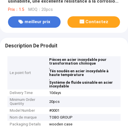
usinabilité, une excellente résistance à la corrosion
et une résistance élevée au rendement pour le
Prix：1.5
MOQ：20pcs
traitement chimique
meilleur prix
Contactez
Description De Produit
Pièces en acier inoxydable pour
transformation chimique
,
Tés soudés en acier inoxydable à
Le point fort
haute température
,
Système de fluide usinable en acier
inoxydable
Delivery Time
10days
Minimum Order
20pcs
Quantity
Model Number
#0001
Nom de marque
TOBO GROUP
Packaging Details
wooden case