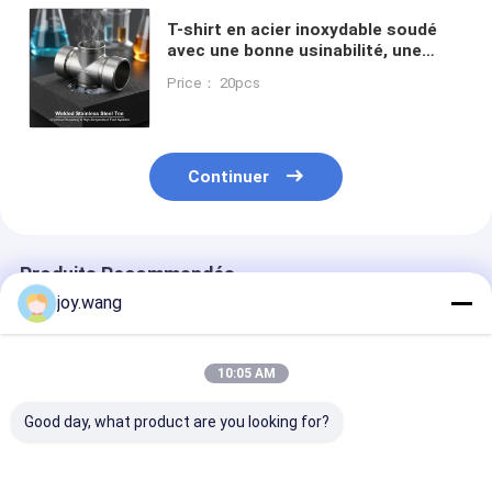
T-shirt en acier inoxydable soudé
avec une bonne usinabilité, une
excellente résistance à la corrosion
Price： 20pcs
et une résistance élevée au
rendement pour le traitement
chimique
Continuer
Produits Recommandés
joy.wang
10:05 AM
Good day, what product are you looking for?
150# Stainless Steel
ASME B16.5
T-shirt soudés 