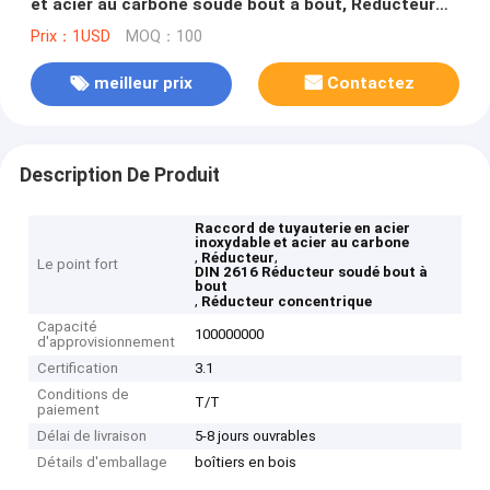
et acier au carbone soudé bout à bout, Réducteur
concentrique
Prix：1USD
MOQ：100
meilleur prix
Contactez
Description De Produit
Raccord de tuyauterie en acier
inoxydable et acier au carbone
,
,
Réducteur
Le point fort
DIN 2616 Réducteur soudé bout à
bout
,
Réducteur concentrique
Capacité
100000000
d'approvisionnement
Certification
3.1
Conditions de
T/T
paiement
Délai de livraison
5-8 jours ouvrables
Détails d'emballage
boîtiers en bois