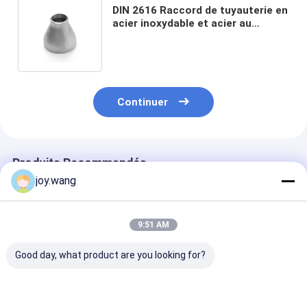
DIN 2616 Raccord de tuyauterie en
acier inoxydable et acier au
carbone soudé bout à bout,
Réducteur concentrique
Continuer
Produits Recommandés
joy.wang
9:51 AM
Good day, what product are you looking for?
WP316H Reducteur
Réducteur
MAMELON, A