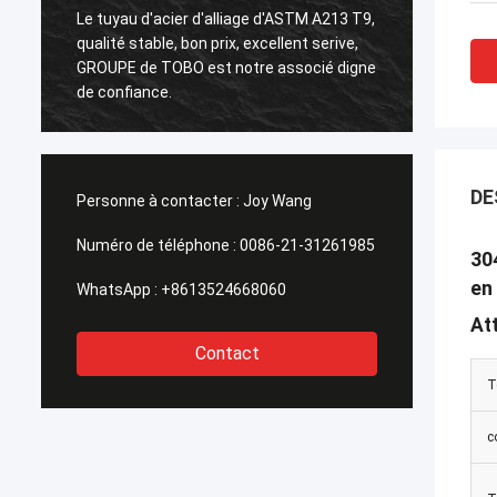
Le tuyau d'acier d'alliage d'ASTM A213 T9,
Bride 
qualité stable, bon prix, excellent serive,
bonne q
GROUPE de TOBO est notre associé digne
de livr
de confiance.
profes
DE
Personne à contacter :
Joy Wang
Numéro de téléphone :
0086-21-31261985
30
en
WhatsApp :
+8613524668060
At
Contact
T
c