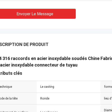
duplex superbe d'ASTM A182 F55,
Dans la dernière estimat
ualité, nous aimons cela ! Et délai
TOBO a gagné l'excellent
Envoyer Le Message
aison à temps aussi, très
est bon, continuera à co
sionnel.
SCRIPTION DE PRODUIT
4 316 raccords en acier inoxydable soudés Chine Fabri
 acier inoxydable connecteur de tuyau
tributs clés
echnique
Le casting
form
ode de la tête
Ronde
lieu d
Diamè