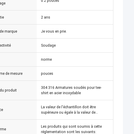
0.2 pouces
age
tie
2 ans
de marque
Je vous en prie.
ctivité
Soudage
norme
me de mesure
pouces
304 316 Armatures soudés pour tee-
u produit
shirt en acier inoxydable
La valeur de l'échantillon doit être
ce
supérieure ou égale à la valeur de
l'échantillon.
Les produits qui sont soumis à cette
rme
réglementation sont les suivants: