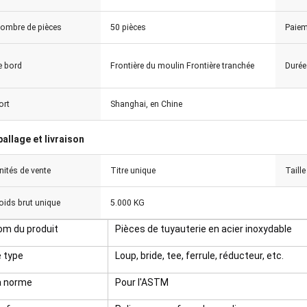
ombre de pièces
50 pièces
Paiem
e bord
Frontière du moulin Frontière tranchée
Durée
ort
Shanghai, en Chine
allage et livraison
nités de vente
Titre unique
Taille
oids brut unique
5.000 KG
om du produit
Pièces de tuyauterie en acier inoxydable
e type
Loup, bride, tee, ferrule, réducteur, etc.
a norme
Pour l'ASTM