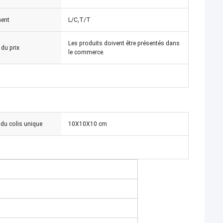
ent
L/C,T/T
Les produits doivent être présentés dans
 du prix
le commerce.
 du colis unique
10X10X10 cm