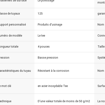
raitement de surface
Le polissage
mont
lasse de tuyaux
125
garan
upport personnalisé
Produits d'usinage
Nom 
uméro de modèle
Le tee
Conne
ongueur totale
4 pouces
Taille
ression
Basse pression
Systè
aractéristiques du tuyau
Résistant à la corrosion
Nom d
e mot clé
en acier inoxydable Tee
Surfa
echnique
D'une valeur totale de moins de 50 g/m2
La no