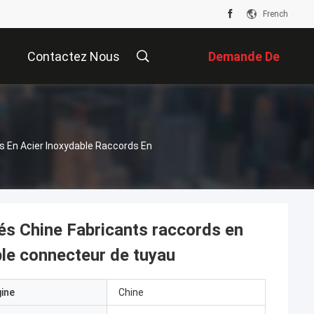
French
Contactez Nous
Demande De
Soumission
s En Acier Inoxydable Raccords En
és Chine Fabricants raccords en
ble connecteur de tuyau
gine
Chine