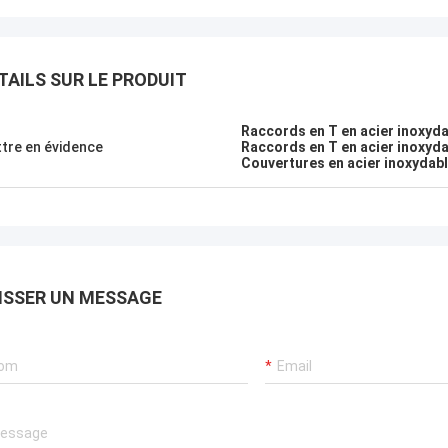
TAILS SUR LE PRODUIT
Raccords en T en acier inoxyda
tre en évidence
Raccords en T en acier inoxyd
Couvertures en acier inoxydab
ISSER UN MESSAGE
LES Etats-Unis ---Alfaro
Le Brésil--