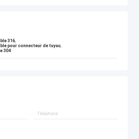
ble 316
,
able pour connecteur de tuyau
,
le 304
-Aimee