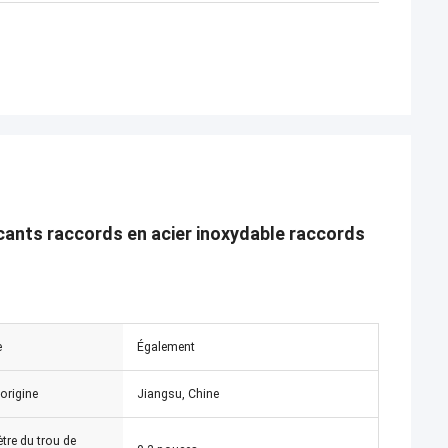
ion de vendeur,
e estimation, il
opérer.
cants raccords en acier inoxydable raccords
e
Également
'origine
Jiangsu, Chine
tre du trou de