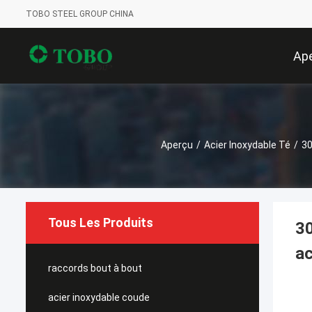
TOBO STEEL GROUP CHINA
Ap
Aperçu
/
Acier Inoxydable Té
/
30
Tous Les Produits
30
ac
raccords bout à bout
acier inoxydable coude