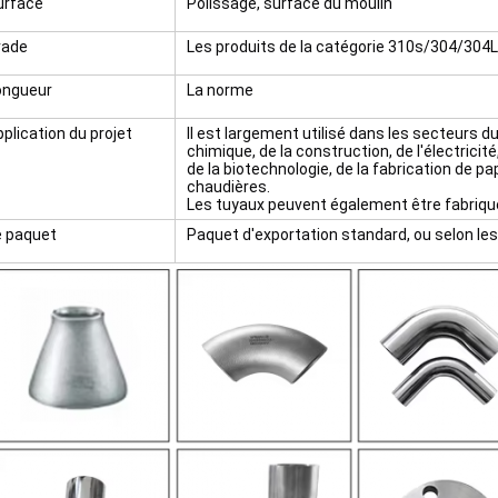
urface
Polissage, surface du moulin
rade
Les produits de la catégorie 310s/304/30
ongueur
La norme
plication du projet
Il est largement utilisé dans les secteurs du 
chimique, de la construction, de l'électricit
de la biotechnologie, de la fabrication de pa
chaudières.
Les tuyaux peuvent également être fabriqué
e paquet
Paquet d'exportation standard, ou selon les