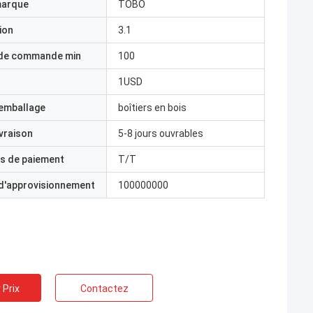
marque
TOBO
ion
3.1
 de commande min
100
1USD
'emballage
boîtiers en bois
ivraison
5-8 jours ouvrables
s de paiement
T/T
 d'approvisionnement
100000000
 Prix
Contactez