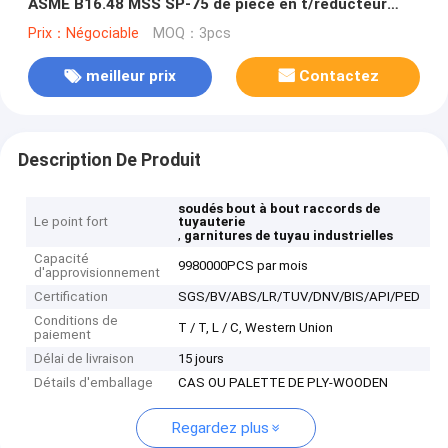
ASME B16.48 MSS SP-75 de pièce en t/réducteur
ASME d'extrémité de souche
Prix：Négociable
MOQ：3pcs
meilleur prix
Contactez
Description De Produit
soudés bout à bout raccords de
Le point fort
tuyauterie
,
garnitures de tuyau industrielles
Capacité
9980000PCS par mois
d'approvisionnement
Certification
SGS/BV/ABS/LR/TUV/DNV/BIS/API/PED
Conditions de
T / T, L / C, Western Union
paiement
Délai de livraison
15 jours
Détails d'emballage
CAS OU PALETTE DE PLY-WOODEN
Regardez plus