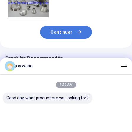
B16.48 MSS SP-75 de pièce en
t/réducteur ASME d'extrémité
de souche
Continuer
Produits Recommandés
joy.wang
2:20 AM
Good day, what product are you looking for?
Raccords à souder
Armatures de
Raccords à bri
bout à bout avec
soudure à bout haute
col renforcé d
brides à souder bout
résistance à la
Wekd offrant 
à bout, offrant une
corrosion,
style à tête