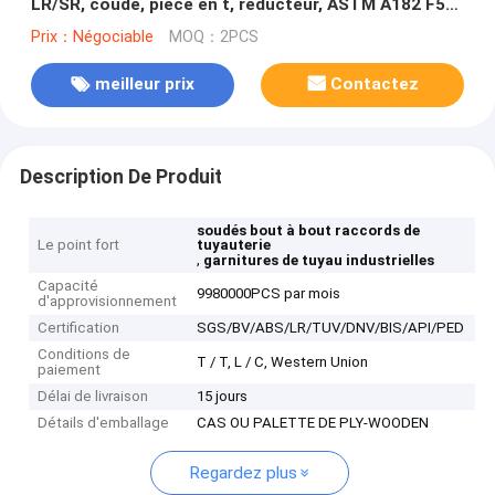
LR/SR, coude, pièce en t, réducteur, ASTM A182 F53
2507 SA182 F53 de garnitures de soudure
Prix：Négociable
MOQ：2PCS
meilleur prix
Contactez
Description De Produit
soudés bout à bout raccords de
Le point fort
tuyauterie
,
garnitures de tuyau industrielles
Capacité
9980000PCS par mois
d'approvisionnement
Certification
SGS/BV/ABS/LR/TUV/DNV/BIS/API/PED
Conditions de
T / T, L / C, Western Union
paiement
Délai de livraison
15 jours
Détails d'emballage
CAS OU PALETTE DE PLY-WOODEN
Regardez plus