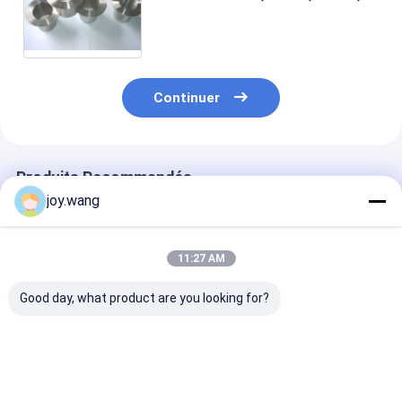
pièce en t, réducteur, ASTM A182
F53 2507 SA182 F53 de
garnitures de soudure
Continuer
Produits Recommandés
joy.wang
11:27 AM
Good day, what product are you looking for?
Raccords à souder
Armatures de
Raccords à bri
bout à bout avec
soudure à bout haute
col renforcé d
brides à souder bout
résistance à la
Wekd offrant 
à bout, offrant une
corrosion,
style à tête