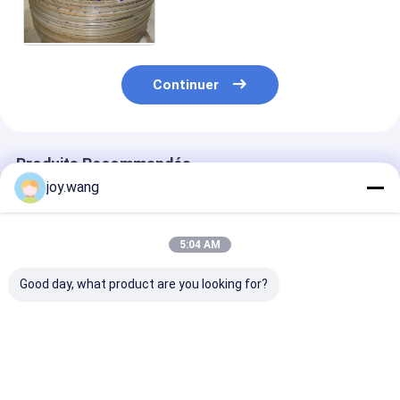
Inconel 625/UNS
N06625/2.4856
Continuer
Produits Recommandés
joy.wang
5:04 AM
Good day, what product are you looking for?
RTJ Flanche en acier
Modèle 3D de dessin
Bride en acier 
forgé, joints
CAO de bride en acier
conforme REA
octogonaux, joints
forgé avec guide
adaptée aux pr
de joints pour
d'installation de
de pipelines d
tuyauterie haute
couple de serrage
Meilleur prix
Meilleur prix
Meilleur p