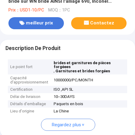
bride sur WN bride AINSI l'alliage 690, Inconel
625/UNS N06625/2.4856
Prix：USD1-10/PC
MOQ：1PC
meilleur prix
Contactez
Description De Produit
brides et garnitures de pièces
Le point fort
forgéees
,
Garnitures et brides forgées
Capacité
10000000/PC/MONTH
d'approvisionnement
Certification
ISO ,API 5L
Délai de livraison
10--30DAYS
Détails d'emballage
Paquets en bois
Lieu d'origine
La Chine
Regardez plus