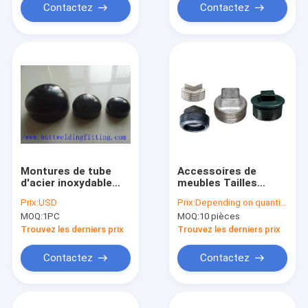
Contactez
Contactez
Montures de tube
Accessoires de
d'acier inoxydable
meubles Tailles
d'ASME SB366 UNS
multiples Bouchon
Prix:
USD
Prix:
Depending on quantity
NO6625 1 - 48
rond en plastique
MOQ:
1PC
MOQ:
10 pièces
pouces Xs Xxs
bouchon de bout de
tube noir pour
Trouvez les derniers prix
Trouvez les derniers prix
chaises de table et
tuyaux
Contactez
Contactez