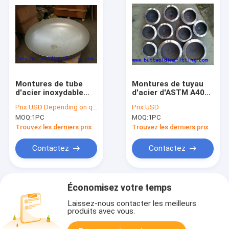
Montures de tube
Montures de tuyau
d'acier inoxydable
d'acier d'ASTM A403
d'ASTM A403, 1 - 48
du tube
Prix:
USD Depending on quantity
Prix:
USD
avancent le chapeau
WP304/304LWP316/316L
MOQ:
1PC
MOQ:
1PC
soudé bout à bout de
inoxydable de
tuyau
chapeau
Trouvez les derniers prix
Trouvez les derniers prix
Contactez
Contactez
Économisez votre temps
Laissez-nous contacter les meilleurs
produits avec vous.