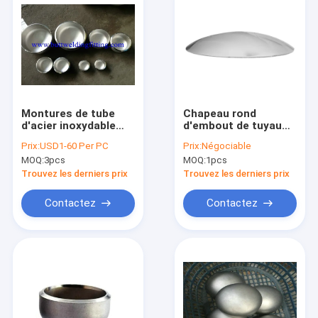
Montures de tube
Chapeau rond
d'acier inoxydable
d'embout de tuyau
ASTM A403 WP304L,
de tube de la
Prix:
USD1-60 Per PC
Prix:
Négociable
WP316L, WP321,
balustrade de la
MOQ:
3pcs
MOQ:
1pcs
WP347, WPS 31254
monture de tuyau
d'acier 304 316
Trouvez les derniers prix
Trouvez les derniers prix
inoxydables
Contactez
Contactez
Maison
Produits
Au sujet de nous