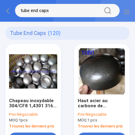
Tube End Caps
(120)
Chapeau inoxydable
Haut acier au
304/CF8 1,4301 316L
carbone de
CF8M de tuyau
rendement chapeau
Prix:
Négociable
Prix:
Négociable
d'acier de montures
inoxydable de tuyau
MOQ:
1pcs
MOQ:
1 pcs
de tube
d'acier de 2 pouces,
montures de tube
Trouvez les derniers prix
Trouvez les derniers prix