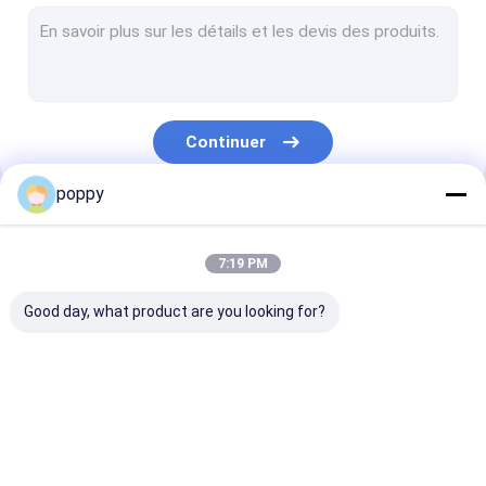
Chapeau inoxydable de tuyau d'acier
Tuyau d'acier inoxydable duplex
Extrémités de souche d'acier inoxydable
Continuer
raccords de tuyauterie forgés
poppy
forgé brides acier
Nos Catégories
tuyau d'acier au carbone d'api
7:19 PM
Pipe en acier inoxydable sans soudure
Good day, what product are you looking for?
soudés en acier inoxydable
Tuyau d'alliage de nickel
raccords bout à bout
acier inoxydable
acier inoxydab
Tuyau de Hastelloy
coude