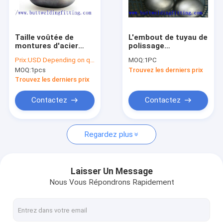
Visite d'usine
Contrôle de qualité
Taille voûtée de
L'embout de tuyau de
montures d'acier
polissage
Contactez-nous
inoxydable chapeaux
convenable soudé
Prix:
USD Depending on quantity
MOQ:
1PC
de tube d'acier
bout à bout d'acier
MOQ:
1pcs
Trouvez les derniers prix
inoxydable de 1-48
inoxydable du tuyau
Nouvelles
pouces
SS304 SS316L
Trouvez les derniers prix
couvre des de tube
monture la tête
Demandez une citation
Contactez
Contactez
bombée de réservoir
principal de
montures
Regardez plus
raccords bout à bout
acier inoxydable coude
Laisser Un Message
Nous Vous Répondrons Rapidement
acier inoxydable té
acier inoxydable réducteur