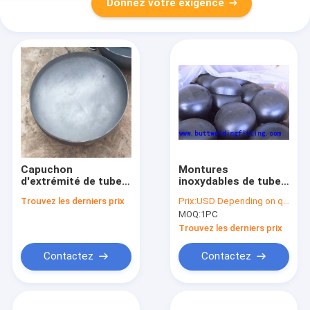
Donnez votre exigence
Capuchon
Montures
d'extrémité de tube
inoxydables de tube
en acier inoxydable
d'acier allié/duplex
Trouvez les derniers prix
Prix:
USD Depending on quantity
de taille et
ASTM A403
MOQ:
1PC
d'épaisseur
WP304/304L
personnalisée avec
WP316/316L
Trouvez les derniers prix
connexion etc.
Contactez
Contactez