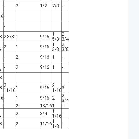
-
2
1/2
7/8
-
16
-
-
1
2
8
2 3/8
1
9/16
5/8
3/4
1
2
2
1
9/16
6
3/8
3/8
-
2
9/16
1
-
-
2
9/16
1
-
6
8
-
2
2
8
1
9/16
3
11/16
1/16
2
16
-
1
9/16
2
3/4
-
2
13/16
1
-
1
-
2
3/4
-
6
1/16
1
8
-
2
11/16
-
1/8