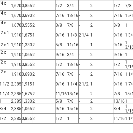
/4 x
1,670
0,855
2
1/2
3/4
-
2
1/2
7/8
/4 x
1,670
0,690
2
7/16
13/16
-
2
7/16
15/
/4 x
1,670
0,555
2
3/8
7/8
-
2
3/8
1
/2 x 1
1,910
1,675
1
9/16
1 1/8
2 1/4
1
9/16
1 3/
1
/2 x 1
1,910
1,330
2
5/8
11/16
-
1
9/16
3/1
/2 x
1,910
1,065
2
9/16
3/4
-
2
9/16
1
/2 x
1
1,910
0,855
2
1/2
13/16
-
2
1/2
1/1
/2 x
1,910
0,690
2
7/16
7/8
-
2
7/16
1 1/
 1 1/2
2,385
1,915
1
9/16
1 1/4
2 1/2
1
9/16
1 7/
 1 1/4
2,385
1,675
2
11/16
13/16
-
2
7/8
15/
 1
2,385
1,330
2
5/8
7/8
-
2
13/16
1
1
 3/4
2,385
1,065
2
9/16
15/16
-
2
3/4
1/1
 1/2
2,385
0,855
2
1/2
1
-
2
11/16
1 1/