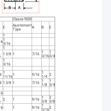
Classe 9000
Ajustement
E
A
B
E
Type
1
1
16
3/16
1
1
1
1 3/8
1
7/16
6
3/16
3/4
1
3/16
-
1
1
8
1
9/16
2
11/16
1/4
1
1
8
1 3/8
1
7/16
1/8
3/4
-
16
-
1
2
2
1
9/16
6
3/8
3/8
1
16
-
1
9/16
2
3/16