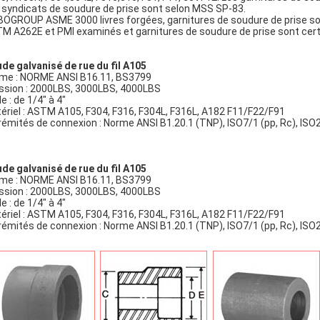
 syndicats de soudure de prise sont selon MSS SP-83.
OGROUP ASME 3000 livres forgées, garnitures de soudure de prise sont
M A262E et PMI examinés et garnitures de soudure de prise sont certi
de galvanisé de rue du fil A105
me : NORME ANSI B16.11, BS3799
ssion : 2000LBS, 3000LBS, 4000LBS
le : de 1/4" à 4"
ériel : ASTM A105, F304, F316, F304L, F316L, A182 F11/F22/F91
rémités de connexion : Norme ANSI B1.20.1 (TNP), ISO7/1 (pp, Rc), ISO
de galvanisé de rue du fil A105
me : NORME ANSI B16.11, BS3799
ssion : 2000LBS, 3000LBS, 4000LBS
le : de 1/4" à 4"
ériel : ASTM A105, F304, F316, F304L, F316L, A182 F11/F22/F91
rémités de connexion : Norme ANSI B1.20.1 (TNP), ISO7/1 (pp, Rc), ISO