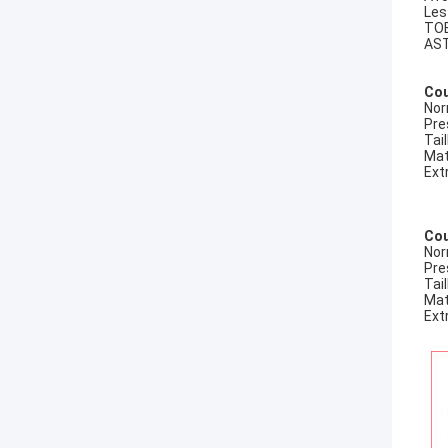
Les
TOB
AST
Cou
Nor
Pre
Tail
Mat
Ext
Cou
Nor
Pre
Tail
Mat
Ext