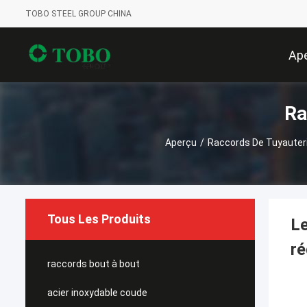
TOBO STEEL GROUP CHINA
Ap
Ra
Aperçu
/
Raccords De Tuyauter
Tous Les Produits
Le
ré
raccords bout à bout
acier inoxydable coude