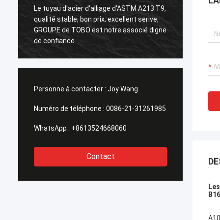
LA
213 T9,
Bride duplex superbe d'ASTM A182 F55,
rive,
bonne qualité, nous aimons cela ! Et délai
é digne
de livraison à temps aussi, très
professionnel.
Personne à contacter :
Joy Wang
Numéro de téléphone :
0086-21-31261985
WhatsApp :
+8613524668060
Contact
DE
Les
B16
A10