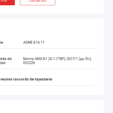
 Prix
Contactez
me
ASME B16.11
ités de
Norme ANSI B1.20.1 (TNP), ISO7/1 (pp, Rc),
ion
ISO228
ression raccords de tuyauterie