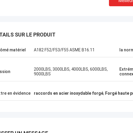
Meilleur
TAILS SUR LE PRODUIT
lômé matériel
A182 F52/F53/F55 ASME B16.11
la nor
2000LBS, 3000LBS, 4000LBS, 6000LBS,
Extrém
ssion
9000LBS
connex
tre en évidence
raccords en acier inoxydable forgé
,
Forgé haute p
Le Brésil---Aimee