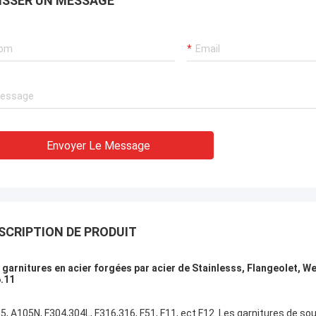
ISSER UN MESSAGE
Dans la dernière estimation de vendeur,
TOBO a gagné l'excellente estimation, il
est bon, continuera à coopérer.
Envoyer Le Message
SCRIPTION DE PRODUIT
 garnitures en acier forgées par acier de Stainlesss, Flangeolet, W
.11
5, A105N, F304,304L, F316,316, F51, F11, ect F12. Les garnitures de 