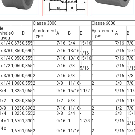
Classe 3000
Classe 6000
le
Ajustement
Ajustement
inale
C
D
A
B
E
A
B
Type
Type
tuyau
 x 1/4
0,675
0,555
1
7/16
3/4
15/16
1
7/16
7/8
1
 x 3/8
0,850
0,690
1
7/16
13/16
1
7/16
15/
1/16
 x 1/4
0,850
0,555
1
7/16
13/16
15/16
1
7/16
7/8
1
1
 x 1/2
1,060
0,855
1
7/16
7/8
1
7/16
5/16
1/1
 x 3/8
1,060
0,690
2
7/16
5/8
-
1
7/16
7/8
 x 1/4
1,060
0,555
2
3/8
11/16
-
2
3/8
7/8
 3/4
1,325
1,065
1
9/16
15/16
1 1/2
1
9/16
1 1/
 1/2
1,325
0,855
2
1/2
5/8
-
1
7/16
1 1/
 3/8
1,325
0,690
2
7/16
11/16
-
2
1/2
7/8
 1/4
1,325
0,555
2
3/8
3/4
-
2
3/8
15/
1
/4 x 1
1,670
1,330
1
9/16
1
1 7/8
1
9/16
3/1
/4 x
1,670
1,065
2
9/16
11/16
-
2
9/16
13/