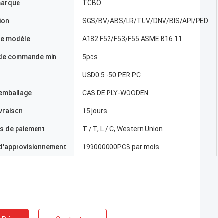
marque
TOBO
ion
SGS/BV/ABS/LR/TUV/DNV/BIS/API/PED
e modèle
A182 F52/F53/F55 ASME B16.11
 de commande min
5pcs
USD0.5 -50 PER PC
'emballage
CAS DE PLY-WOODEN
ivraison
15 jours
s de paiement
T / T, L / C, Western Union
 d'approvisionnement
199000000PCS par mois