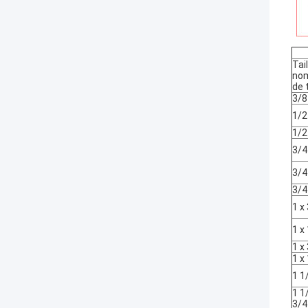
Tail
nom
de 
3/8
1/2
1/2
3/4
3/4
3/4
1 x
1 x
1 x
1 x
1 1
1 1
3/4