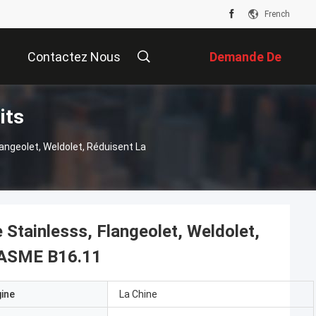
French
Contactez Nous
Demande De
its
Soumission
langeolet, Weldolet, Réduisent La
e Stainlesss, Flangeolet, Weldolet,
5 ASME B16.11
gine
La Chine