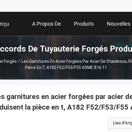
erçu
A Propos De
Produits
Nouvelles
ccords De Tuyauterie Forgés Produ
Nous
ie Forgés
/
Les Garnitures En Acier Forgées Par Acier De Stainlesss, F
Pièce En T, A182 F52/F53/F55 ASME B16.11
s garnitures en acier forgées par acier d
duisent la pièce en t, A182 F52/F53/F5
Lieu d'ori