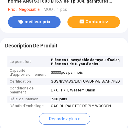
norme ANSI S31803 B16.9 de Tp 304, garnitures
inoxydables de tuyauterie
Prix：Négociable
MOQ：1 pcs
meilleur prix
Contactez
Description De Produit
,
Pièce en t inoxydable de tuyau d'acier
Le point fort
Pièce en t de tuyau d'acier
Capacité
30000pcs par mois
d'approvisionnement
Certification
SGS/BV/ABS/LR/TUV/DNV/BIS/API/PED
Conditions de
L / C, T / T, Western Union
paiement
Délai de livraison
7-30 jours
Détails d'emballage
CAS OU PALETTE DE PLY-WOODEN
Regardez plus