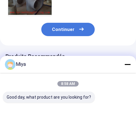
S31803 B16.9 de Tp 304,
garnitures inoxydables de
tuyauterie
Continuer
Produits Recommandés
Miya
8:58 AM
Good day, what product are you looking for?
Té soudé en acier
Pièce en t soudée
Té égal en acie
inoxydable, raccord
d'acier inoxydable
inoxydable 15
de tuyau 304 à haute
avec la force à haute
WP304L 316L
résistance à la
résistance
Raccord de
traction pour
tuyauterie à s
Meilleur prix
Meilleur prix
Meilleur p