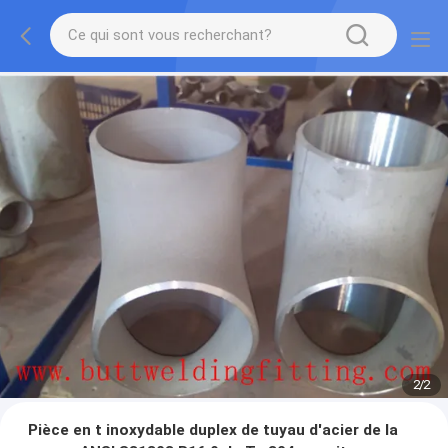
2
/
2
Pièce en t inoxydable duplex de tuyau d'acier de la