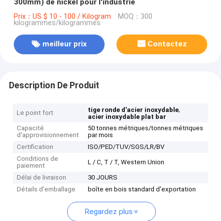
300mm) de nickel pour l'industrie
Prix：US $ 10 - 100 / Kilogram
MOQ：300
kilogrammes/kilogrammes
meilleur prix
Contactez
Description De Produit
,
tige ronde d'acier inoxydable
Le point fort
acier inoxydable plat bar
Capacité
50 tonnes métriques/tonnes métriques
d'approvisionnement
par mois
Certification
ISO/PED/TUV/SGS/LR/BV
Conditions de
L / C, T / T, Western Union
paiement
Délai de livraison
30 JOURS
Détails d'emballage
boîte en bois standard d'exportation
Regardez plus