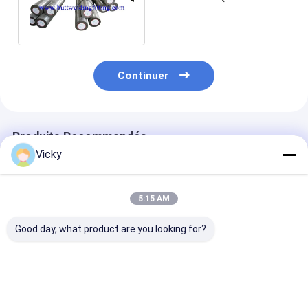
300mm) de nickel pour
l'industrie
Continuer
Produits Recommandés
Vicky
5:15 AM
Good day, what product are you looking for?
Barre d'acier
ASTM A276 UNS
Barre ronde en
inoxydable ASTM
S31600 Barre en
inoxydable 31
A276 UNS S31603
acier inoxydable
S31600 ASTM
1.4404 /
06Cr17Ni12Mo2/X5CrNiMo17-
06Cr17Ni12Mo