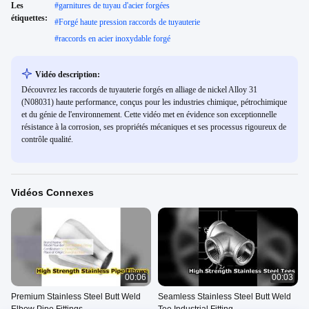
Les
#
garnitures de tuyau d'acier forgées
étiquettes:
#
Forgé haute pression raccords de tuyauterie
#
raccords en acier inoxydable forgé
Vidéo description:
Découvrez les raccords de tuyauterie forgés en alliage de nickel Alloy 31
(N08031) haute performance, conçus pour les industries chimique, pétrochimique
et du génie de l'environnement. Cette vidéo met en évidence son exceptionnelle
résistance à la corrosion, ses propriétés mécaniques et ses processus rigoureux de
contrôle qualité.
Vidéos Connexes
00:06
00:03
Premium Stainless Steel Butt Weld
Seamless Stainless Steel Butt Weld