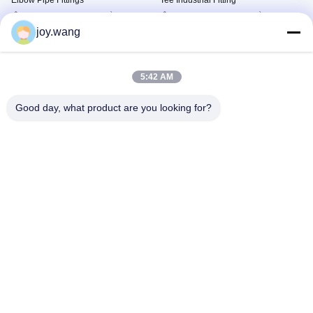
Elbow Pipe Fittings
Tee Industrial Fitting
Garnitures Soudées Bout À
Garnitures Soudées Bout À
Bout
Bout
joy.wang
July 28, 2026
July 29, 2026
5:42 AM
Good day, what product are you looking for?
00:03
00:03
Stainless Steel Stub End ASTM A403
Seamless Stainless Steel Butt Weld
WP304 Pipe Fitting
Tee Fittings Explained
Garnitures Soudées Bout À
Garnitures Soudées Bout À
Bout
Bout
July 28, 2026
July 29, 2026
00:03
00:06
Monel 400 Butt Weld Reducer High
Coudes soudés bout à bout à 180
Pressure Pipe Solution
degrés en acier inoxydable de